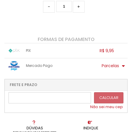
-
+
FORMAS DE PAGAMENTO
R$ 9,95
PIX
1x sem juros de R$ 9,95
.
.
.
.
Parcelas
Mercado Pago
.
.
.
.
.
.
.
1x sem juros de R$ 9,95
.
.
.
.
.
.
.
.
.
.
FRETE E PRAZO
.
CALCULAR
Não sei meu cep
DÚVIDAS
INDIQUE