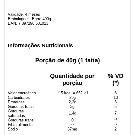
Validade: 4 meses
Embalagens: Barra 400g
EAN: 7 897296 501013
Informações Nutricionais
Porção de 40g (1 fatia)
Quantidade por
% VD
porção
(*)
Valor energético
115 kcal = 652 kJ
8
Carboidratos
29g
10
Proteínas
2,2g
3
Gordutas totais
3g
5
Gorduras
1,4g
7
saturadas
Gorduras trans
0
**
Fibra alimentar
0
0
Sódio
37mg
2