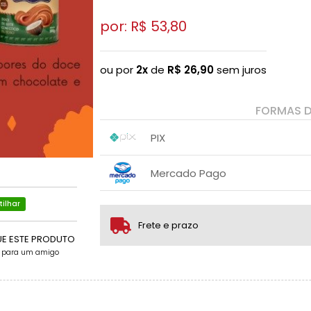
por: R$
53,80
ou por
2x
de
R$
26,90
sem juros
FORMAS 
PIX
1x sem juros de R$ 53,80
.
.
.
.
Mercado Pago
.
.
1x sem juros de R$ 53,80
.
.
ilhar
.
.
.
.
2x sem juros de R$ 26,90
.
Frete e prazo
UE ESTE PRODUTO
e para um amigo