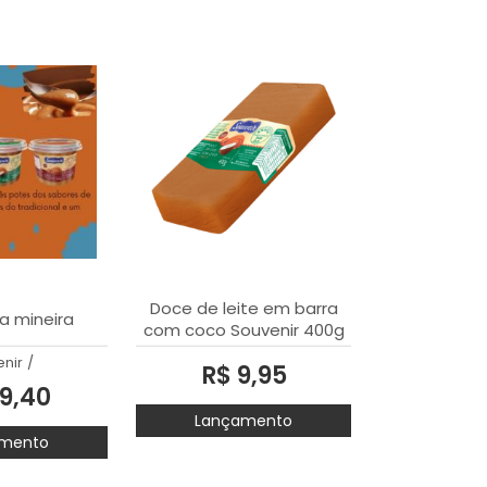
Doce de leite em barra
a mineira
com coco Souvenir 400g
nir
/
R$ 9,95
9,40
Lançamento
mento