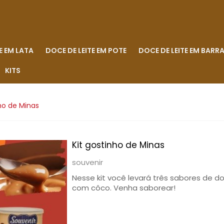
E EM LATA
DOCE DE LEITE EM POTE
DOCE DE LEITE EM BARR
KITS
nho de Minas
Kit gostinho de Minas
souvenir
Nesse kit você levará três sabores de do
com côco. Venha saborear!