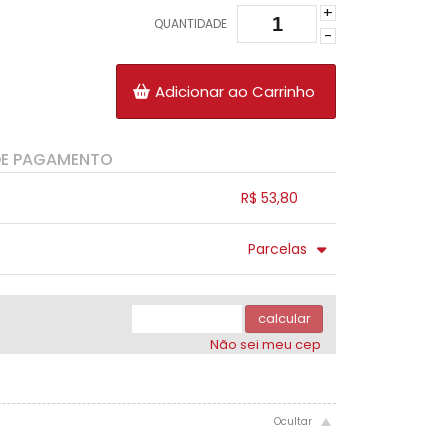
+
QUANTIDADE
-
Adicionar ao Carrinho
DE PAGAMENTO
R$ 53,80
.
.
.
.
Parcelas
.
.
.
.
calcular
Não sei meu cep