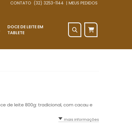
CONTATO
(32) 3253-1144
|
MEUS PEDIDOS
DOCE DE LEITE EM
A
TABLETE
Seu carrinho está
vazio
CONTINUAR COMPRANDO
ce de leite 800g: tradicional, com cacau e
mais informações