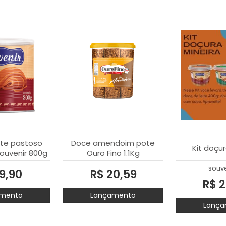
ite pastoso
Doce amendoim pote
Kit doçur
Souvenir 800g
Ouro Fino 1.1Kg
souve
9,90
R$ 20,59
R$ 2
mento
Lançamento
Lança