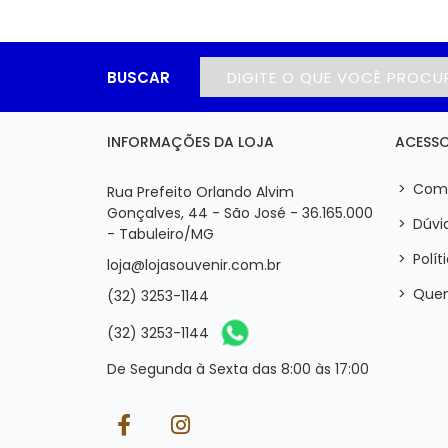
BUSCAR
INFORMAÇÕES DA LOJA
ACESSO
>
Como
Rua Prefeito Orlando Alvim
Gonçalves, 44 - São José - 36.165.000
>
Dúvid
- Tabuleiro/MG
>
Polít
loja@lojasouvenir.com.br
>
Que
(32) 3253-1144
(32) 3253-1144
De Segunda à Sexta das 8:00 às 17:00