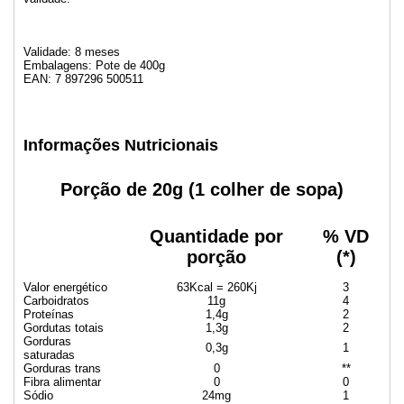
Validade: 8 meses
Embalagens: Pote de 400g
EAN: 7 897296 500511
Informações Nutricionais
Porção de 20g (1 colher de sopa)
Quantidade por
% VD
porção
(*)
Valor energético
63Kcal = 260Kj
3
Carboidratos
11g
4
Proteínas
1,4g
2
Gordutas totais
1,3g
2
Gorduras
0,3g
1
saturadas
Gorduras trans
0
**
Fibra alimentar
0
0
Sódio
24mg
1