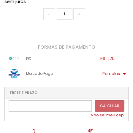
sem juros
-
+
FORMAS DE PAGAMENTO
R$ 11,20
PIX
1x sem juros de R$ 11,20
.
.
.
.
Parcelas
Mercado Pago
.
.
.
.
.
.
.
1x sem juros de R$ 11,20
.
.
.
.
.
.
2x sem juros de R$ 5,60
.
.
FRETE E PRAZO
.
.
CALCULAR
Não sei meu cep